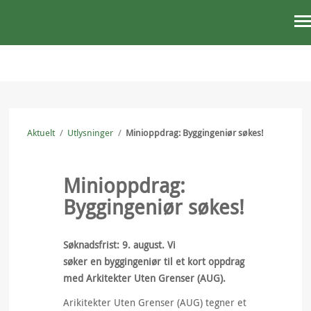
STØTT OSS
AKTUELT
Aktuelt
/
Utlysninger
/
Minioppdrag: Byggingeniør søkes!
OM OSS
VÅRT ARBEID
Minioppdrag:
Byggingeniør søkes!
PRESSE
KONTAKT OSS
Søknadsfrist: 9. august. Vi
søker en byggingeniør til et kort oppdrag
med Arkitekter Uten Grenser (AUG).
Arikitekter Uten Grenser (AUG) tegner et