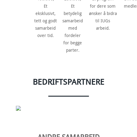
Et
Et
for dere som
medle
eksklusivt,
betydelig
ønsker å bidra
tett og godt
samarbeid
til IUGs
samarbeid
med
arbeid.
over tid.
fordeler
for begge
parter.
BEDRIFTSPARTNERE
____________
ANDRE SAMARBEID