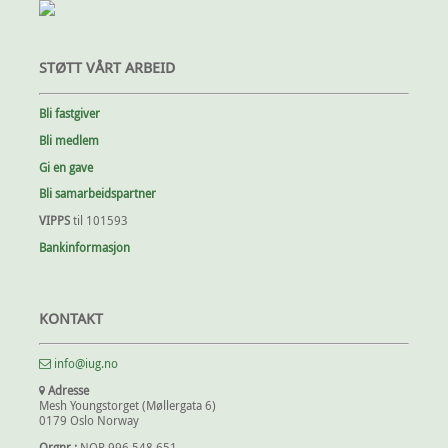
STØTT VÅRT ARBEID
Bli fastgiver
Bli medlem
Gi en gave
Bli samarbeidspartner
VIPPS
til 101593
Bankinformasjon
KONTAKT
info@iug.no
Adresse
Mesh Youngstorget (Møllergata 6)
0179 Oslo Norway
Orgnr.:
NOR 996 548 651