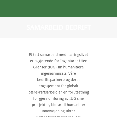
SAMARBEID BEDRIFT
STØTT OSS
AKTUELT
OM OSS
Et tett samarbeid med næringslivet
er avgjørende for Ingeniører Uten
VÅRT ARBEID
Grenser (IUG) sin humanitære
ingeniørinnsats. Våre
PRESSE
bedriftspartnere og deres
engasjement for globalt
KONTAKT OSS
bærekraftsarbeid er en forutsetning
for gjennomføring av IUG sine
prosjekter, bidrar til humanitær
innovasjon og sikrer