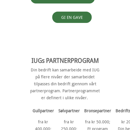
GI EN GAVE
IUGs PARTNERPROGRAM
Din bedrift kan samarbeide med IUG
på flere nivåer der samarbeidet
tilpasses din bedrift gjennom vårt
partnerprogram. Partnerprogrammet
er definert i ulike nivåer.
Gullpartner
Sølvpartner
Bronsepartner
Bedrif
fra kr
fra kr
fra kr 50.000;
kr 2
400.000;
250.000;
Et program
Din be