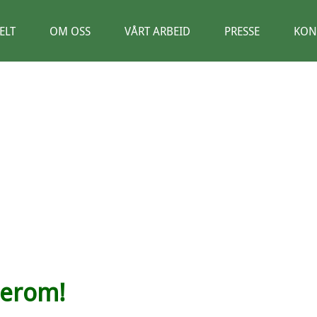
ELT
OM OSS
VÅRT ARBEID
PRESSE
KON
PRESSE
sserom!