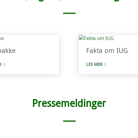
___
pakke
Fakta om IUG
D
LES MER
Pressemeldinger
___