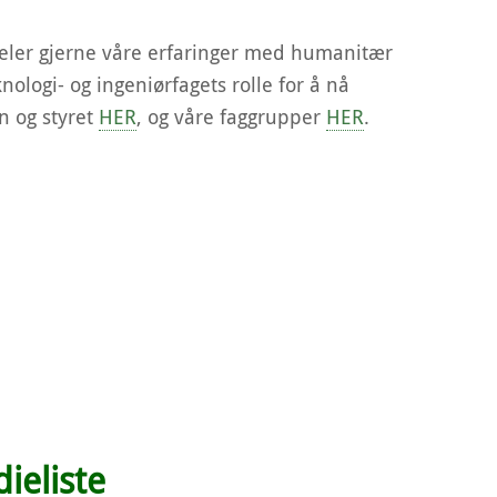
 deler gjerne våre erfaringer med humanitær
nologi- og ingeniørfagets rolle for å nå
n og styret
HER
, og våre faggrupper
HER
.
ieliste