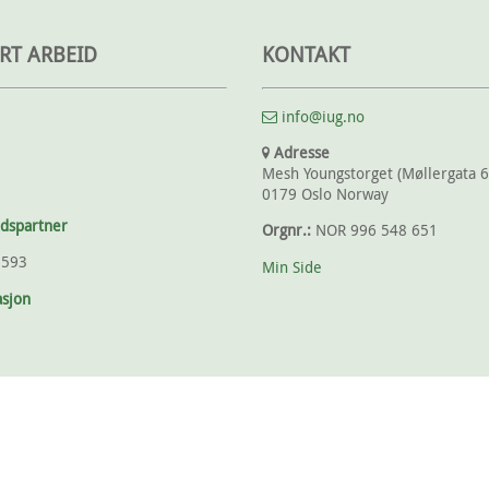
RT ARBEID
KONTAKT
info@iug.no
Adresse
Mesh Youngstorget (Møllergata 6
0179 Oslo Norway
idspartner
Orgnr.:
NOR 996 548 651
1593
Min Side
sjon