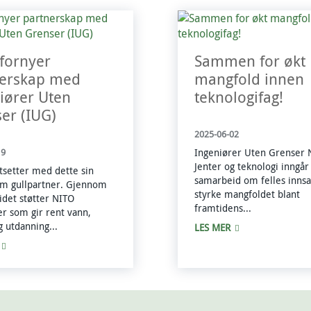
fornyer
Sammen for økt
nerskap med
mangfold innen
iører Uten
teknologifag!
er (IUG)
2025-06-02
Ingeniører Uten Grenser 
19
Jenter og teknologi inngår
tsetter med dette sin
samarbeid om felles innsat
om gullpartner. Gjennom
styrke mangfoldet blant
det støtter NITO
framtidens...
er som gir rent vann,
g utdanning...
LES MER