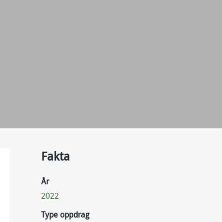
Fakta
År
2022
Type oppdrag