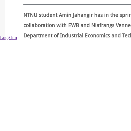
NTNU student Amin Jahangir has in the sprin
collaboration with EWB and Niafrangs Venne
Department of Industrial Economics and Te
Logg inn
mentor, Katrine Osgjerd Garnæs, he carried 
Senegal.
The development in the number and type of a
context of aid. International development as
sustainable social and economic development 
The issue addressed in this thesis is as fol
sustainability in international aid projects?