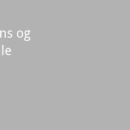
ans og
le