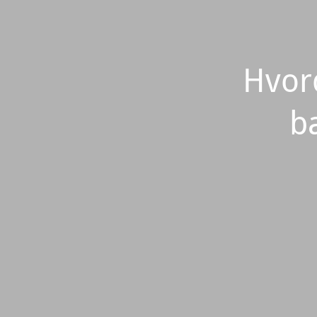
Hvord
b