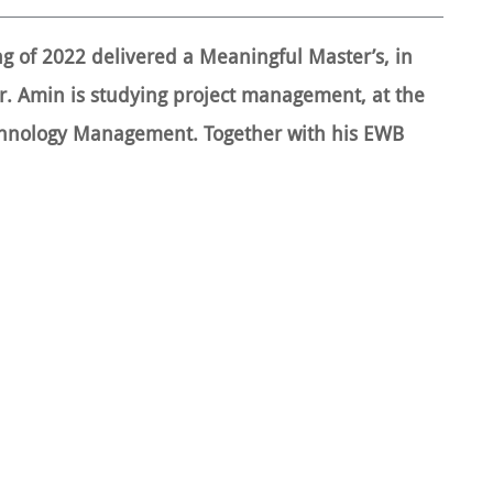
g of 2022 delivered a Meaningful Master’s, in
r. Amin is studying project management, at the
chnology Management. Together with his EWB
out fieldwork at Niafrangs Venner in Casamance,
id projects is a element that changes the
sistance includes initiatives aimed at achieving
of a country or target recipients.
lows: How can we ensure relevance and