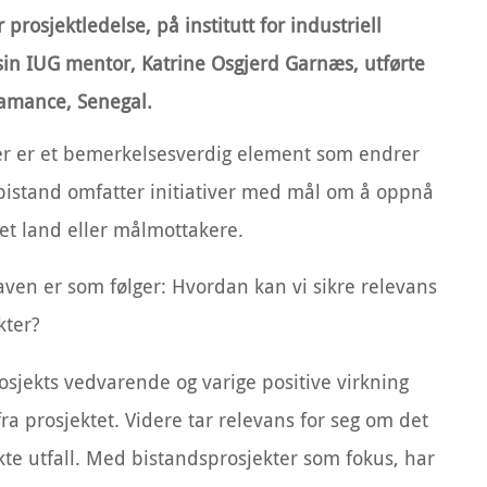
osjektledelse, på institutt for industriell
n IUG mentor, Katrine Osgjerd Garnæs, utførte
samance, Senegal.
kter er et bemerkelsesverdig element som endrer
sbistand omfatter initiativer med mål om å oppnå
 et land eller målmottakere.
ven er som følger: Hvordan kan vi sikre relevans
kter?
rosjekts vedvarende og varige positive virkning
fra prosjektet. Videre tar relevans for seg om det
nkte utfall. Med bistandsprosjekter som fokus, har