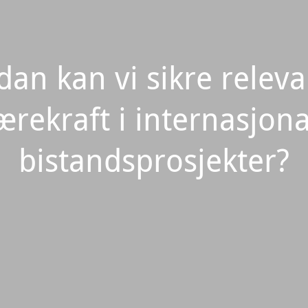
an kan vi sikre relev
ærekraft i internasjona
bistandsprosjekter?