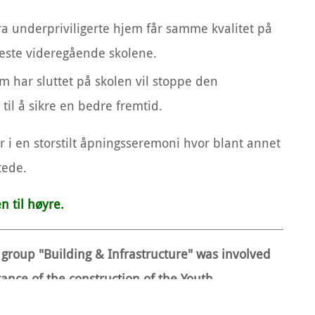
 fra underpriviligerte hjem får samme kvalitet på
beste videregående skolene.
m har sluttet på skolen vil stoppe den
il å sikre en bedre fremtid.
r i en storstilt åpningsseremoni hvor blant annet
tede.
n til høyre.
group "Building & Infrastructure" was involved
rance of the construction of the Youth
a's work for education and equality.