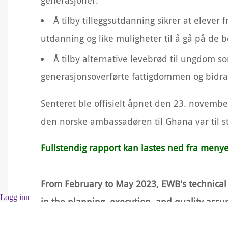
generasjoner.
Å tilby tilleggsutdanning sikrer at elever
utdanning og like muligheter til å gå på de 
Å tilby alternative levebrød til ungdom so
generasjonsoverførte fattigdommen og bidra t
Senteret ble offisielt åpnet den 23. novembe
den norske ambassadøren til Ghana var til s
Fullstendig rapport kan lastes ned fra menye
From February to May 2023, EWB's technical 
Logg inn
in the planning, execution, and quality assu
Empowerment Centre, the heart of TRAX Ghan