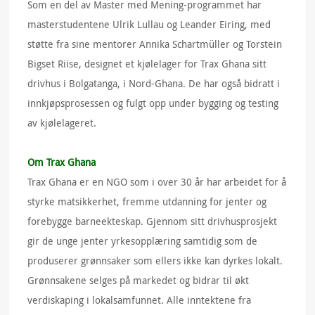
Som en del av Master med Mening-programmet har
masterstudentene Ulrik Lullau og Leander Eiring, med
støtte fra sine mentorer Annika Schartmüller og Torstein
Bigset Riise, designet et kjølelager for Trax Ghana sitt
drivhus i Bolgatanga, i Nord-Ghana. De har også bidratt i
innkjøpsprosessen og fulgt opp under bygging og testing
av kjølelageret.
Om Trax Ghana
Trax Ghana er en NGO som i over 30 år har arbeidet for å
styrke matsikkerhet, fremme utdanning for jenter og
forebygge barneekteskap. Gjennom sitt drivhusprosjekt
gir de unge jenter yrkesopplæring samtidig som de
produserer grønnsaker som ellers ikke kan dyrkes lokalt.
Grønnsakene selges på markedet og bidrar til økt
verdiskaping i lokalsamfunnet. Alle inntektene fra