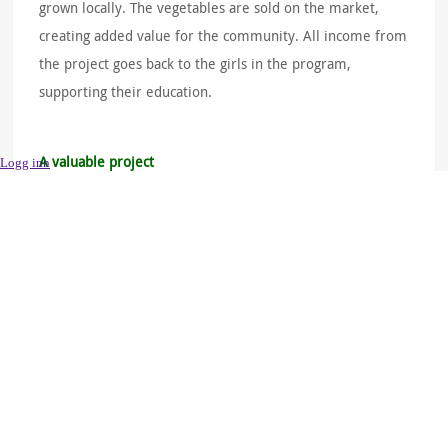
grown locally. The vegetables are sold on the market,
creating added value for the community. All income from
the project goes back to the girls in the program,
supporting their education.
A valuable project
Logg inn
The new cold storage facility makes it possible to store
vegetables for longer, ensure year-round access to fresh
produce and reduce food loss. This contributes both to
improved food security and to increased opportunities
for education and income in the local community.
If you would like to read the master's thesis or the
summary, it can be downloaded from the menu on the
right.