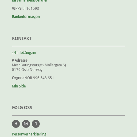
Bli samarbeidspartner
VIPPS
til 101593
Bankinformasjon
KONTAKT
info@iug.no
Adresse
Mesh Youngstorget (Møllergata 6)
0179 Oslo Norway
Orgnr.:
NOR 996 548 651
Min Side
FØLG OSS
Personvernerklæring