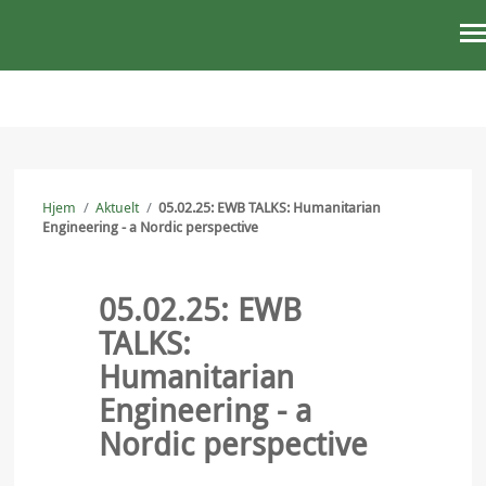
STØTT OSS
AKTUELT
Hjem
/
Aktuelt
/
05.02.25: EWB TALKS: Humanitarian
OM OSS
Engineering - a Nordic perspective
VÅRT ARBEID
05.02.25: EWB
PRESSE
TALKS:
KONTAKT OSS
Humanitarian
Engineering - a
Nordic perspective