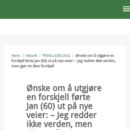
STØTT OSS
AKTUELT
Hjem
/
Aktuelt
/
FRIVILLIGBLOGG
/
Ønske om å utgjøre en
OM OSS
forskjell førte Jan (60) ut på nye veier: – Jeg redder ikke verden,
men gjør en liten forskjell
VÅRT ARBEID
PRESSE
Ønske om å utgjøre
en forskjell førte
KONTAKT OSS
Jan (60) ut på nye
veier: – Jeg redder
ikke verden, men