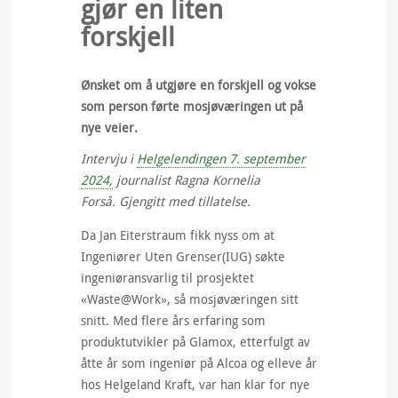
gjør en liten
forskjell
Ønsket om å utgjøre en forskjell og vokse
som person førte mosjøværingen ut på
nye veier.
Intervju i
Helgelendingen 7. september
2024,
journalist Ragna Kornelia
Forså. Gjengitt med tillatelse.
Da Jan Eiterstraum fikk nyss om at
Ingeniører Uten Grenser
(IUG) søkte
ingeniøransvarlig til prosjektet
«
Waste@Work
», så mosjøværingen sitt
snitt. Med flere års erfaring som
produktutvikler på Glamox, etterfulgt av
åtte år som ingeniør på Alcoa og elleve år
hos Helgeland Kraft, var han klar for nye