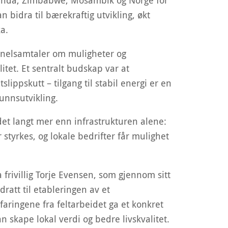
wanda, Zimbabwe, Mosambik og Norge for
n bidra til bærekraftig utvikling, økt
ka.
anelsamtaler om muligheter og
litet. Et sentralt budskap var at
lippskutt – tilgang til stabil energi er en
unnsutvikling.
 det langt mer enn infrastrukturen alene:
 styrkes, og lokale bedrifter får mulighet
frivillig Torje Evensen, som gjennom sitt
ratt til etableringen av et
faringene fra feltarbeidet ga et konkret
n skape lokal verdi og bedre livskvalitet.