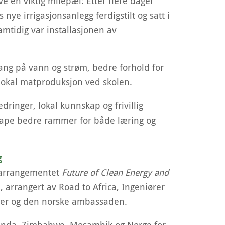
e en viktig milepæl: Etter flere dager
nye irrigasjonsanlegg ferdigstilt og satt i
 Samtidig var installasjonen av
lgang på vann og strøm, bedre forhold for
 lokal matproduksjon ved skolen.
dringer, lokal kunnskap og frivillig
pe bedre rammer for både læring og
g
å arrangementet
Future of Clean Energy and
, arrangert av Road to Africa, Ingeniører
rer og den norske ambassaden.