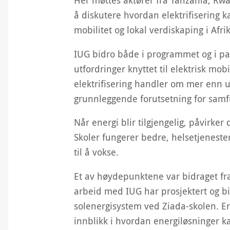
Her møttes aktører fra Tanzania, R
å diskutere hvordan elektrifisering ka
mobilitet og lokal verdiskaping i Afri
IUG bidro både i programmet og i p
utfordringer knyttet til elektrisk mobi
elektrifisering handler om mer enn uts
grunnleggende forutsetning for samf
Når energi blir tilgjengelig, påvirker
Skoler fungerer bedre, helsetjenester
til å vokse.
Et av høydepunktene var bidraget fra 
arbeid med IUG har prosjektert og bid
solenergisystem ved Ziada-skolen. Er
innblikk i hvordan energiløsninger ka