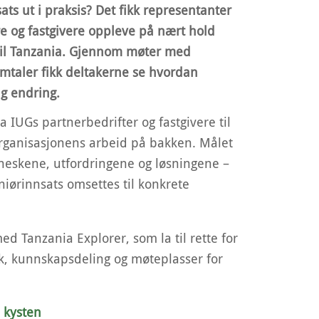
s ut i praksis? Det fikk representanter
e og fastgivere oppleve på nært hold
 til Tanzania. Gjennom møter med
amtaler fikk deltakerne se hvordan
ig endring.
 IUGs partnerbedrifter og fastgivere til
 organisasjonens arbeid på bakken. Målet
eskene, utfordringene og løsningene –
ørinnsats omsettes til konkrete
d Tanzania Explorer, som la til rette for
k, kunnskapsdeling og møteplasser for
s kysten