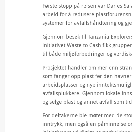
Første stopp på reisen var Dar es Sal
arbeid for å redusere plastforurensni
systemer for avfallshåndtering og gj
Gjennom besøk til Tanzania Explorer
initiativet Waste to Cash fikk gruppe
til både miljøforbedringer og verdis
Prosjektet handler om mer enn strand
som fanger opp plast før den havner 
arbeidsplasser og nye inntektsmuligh
avfallsplukkere. Gjennom lokale inn
og selge plast og annet avfall som tid
For deltakerne ble møtet med de sto
inntrykk, men også en påminnelse om 