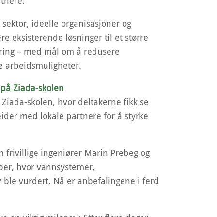
rtnere.
ektor, ideelle organisasjoner og
re eksisterende løsninger til et større
ering – med mål om å redusere
ige arbeidsmuligheter.
r på Ziada-skolen
l Ziada-skolen, hvor deltakerne fikk se
eider med lokale partnere for å styrke
 frivillige ingeniører Marin Prebeg og
ber, hvor vannsystemer,
 ble vurdert. Nå er anbefalingene i ferd