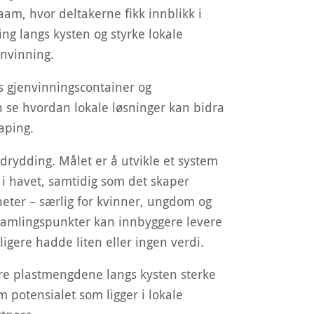
aam, hvor deltakerne fikk innblikk i
ng langs kysten og styrke lokale
envinning.
s gjenvinningscontainer og
n se hvordan lokale løsninger kan bidra
kaping.
rydding. Målet er å utvikle et system
i havet, samtidig som det skaper
eter – særlig for kvinner, ungdom og
samlingspunkter kan innbyggere levere
ligere hadde liten eller ingen verdi.
re plastmengdene langs kysten sterke
potensialet som ligger i lokale