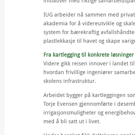
initiativer med riktige samarbeidspa
IUG arbeider nå sammen med privat s
akademia for å videreutvikle og skale
system for bærekraftig avfallshåndt
plastlekkasje til havet og skape var
Fra kartlegging til konkrete løsninge
Videre gikk reisen innover i landet ti
hvordan frivillige ingeniører samarb
skolens infrastruktur.
Arbeidet bygger på kartleggingen som
Torje Evensen gjennomførte i desem
irrigasjonsmuligheter og energibehov
med å bli satt ut i livet.