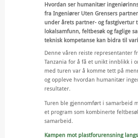
Hvordan ser humanitær ingeniørinnsat
fra Ingeniører Uten Grensers partner
under årets partner- og fastgivertur
lokalsamfunn, feltbesøk og faglige s
teknisk kompetanse kan bidra til var
Denne våren reiste representanter fra
Tanzania for å få et unikt innblikk i
med turen var å komme tett på menn
og oppleve hvordan humanitær ingeni
resultater.
Turen ble gjennomført i samarbeid me
et program som kombinerte feltbesø
samarbeid.
Kampen mot plastforurensning lang