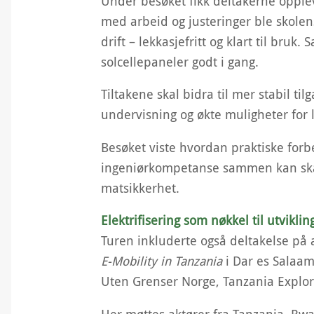
Under besøket fikk deltakerne opplev
med arbeid og justeringer ble skolens 
drift – lekkasjefritt og klart til bruk.
solcellepaneler godt i gang.
Tiltakene skal bidra til mer stabil ti
undervisning og økte muligheter for
Besøket viste hvordan praktiske forbe
ingeniørkompetanse sammen kan ska
matsikkerhet.
Elektrifisering som nøkkel til utviklin
Turen inkluderte også deltakelse p
E-Mobility in Tanzania
i Dar es Salaam
Uten Grenser Norge, Tanzania Explo