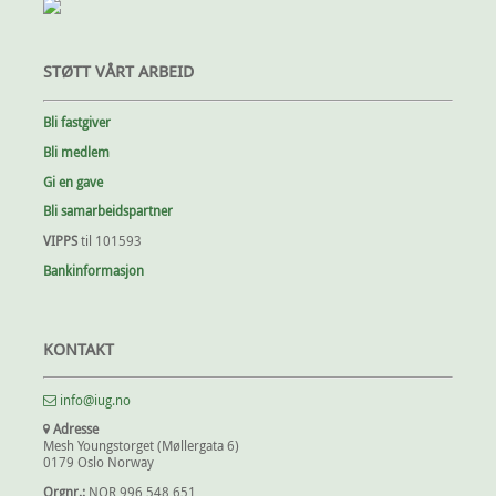
STØTT VÅRT ARBEID
Bli fastgiver
Bli medlem
Gi en gave
Bli samarbeidspartner
VIPPS
til 101593
Bankinformasjon
KONTAKT
info@iug.no
Adresse
Mesh Youngstorget (Møllergata 6)
0179 Oslo Norway
Orgnr.:
NOR 996 548 651